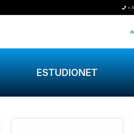
+ 5
I
ESTUDIONET
Norma
DIN