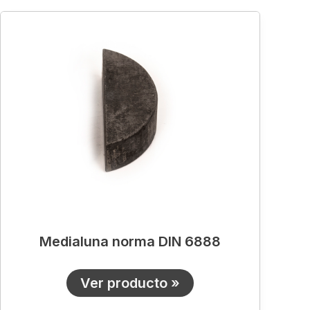
Medialuna
norma
DIN
6888
Medialuna norma DIN 6888
Ver producto »