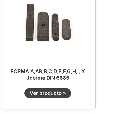
Y
Jnorma
DIN
6885
FORMA A,AB,B,C,D,E,F,G,H,I, Y
Jnorma DIN 6885
Ver producto »