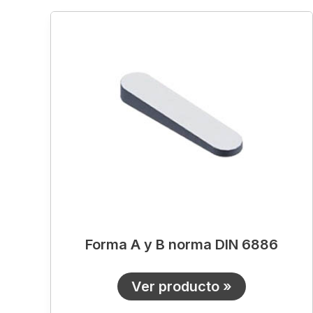
Forma
A
y
B
norma
DIN
6886
Forma A y B norma DIN 6886
Ver producto »