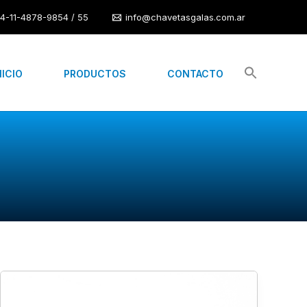
4-11-4878-9854 / 55
info@chavetasgalas.com.ar
NICIO
PRODUCTOS
CONTACTO
FORMA
A,AB,B,C,D,E,F,G,H,I,